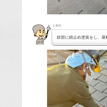
いわた
鉄部に錆止め塗装をし、屋