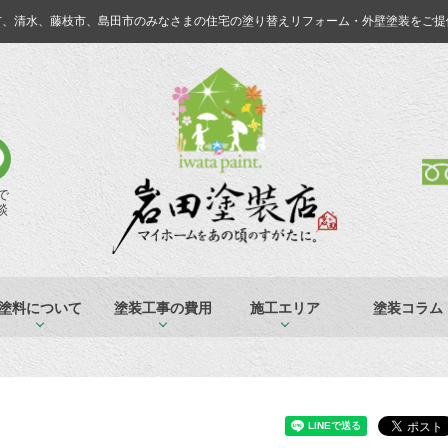
市、清水、藤枝市、島田市のみなさまの
住宅の塗り替えリフォーム・外壁塗装をご提
Eで
談
塗料について
塗装工事の費用
施工エリア
塗装コラム