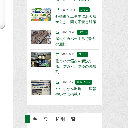
2025.11.17
コラム
外壁塗装工事中にお客様
からよく聞く不安と対策
2025.9.28
コラム
屋根のカバー工法で新品
の屋根へ
2025.5.15
コラム
住まいの悩みを解決す
る、防カビ、防藻の添加
剤
2025.2.2
親方ブログ
やいちゃん出現！ 広報
やいづに掲載！
キーワード別一覧