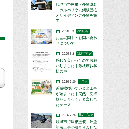
焼津市で屋根・外壁塗装
｜ガルバリウム鋼板屋根
とサイディング外壁を施
工
2026.8.3
お知らせ
お盆期間中のお問い合わ
せについて
2026.8.2
親方ブログ
感じが良かったのでお願
いしました｜藤枝市お客
様の声
2026.7.29
コラム
近隣挨拶がないまま工事
が始まった｜突然「洗濯
物をしまって」と言われ
たケース
2026.7.25
親方ブログ
焼津市で屋根塗装・外壁
塗装工事が始まりました