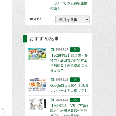
｜ガルバリウム鋼板屋根
の施工
more...
おすすめ記事
2026.7.17
コラム
【2026年版】焼津市・藤
枝市・島田市の住宅省エ
ネ補助金｜外壁塗装にも
使える？
2026.6.11
コラム
Google口コミ90件！地域
ナンバー１を目指して！
2026.3.16
コラム
【自社職人 VS 下請け
職人】岩田塗装店が自社
施工にこだわる理由