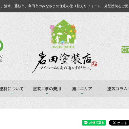
市、清水、藤枝市、島田市のみなさまの
住宅の塗り替えリフォーム・外壁塗装をご提
Eで
談
塗料について
塗装工事の費用
施工エリア
塗装コラム