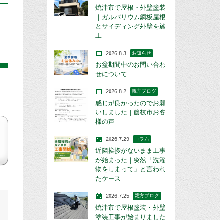
焼津市で屋根・外壁塗装
｜ガルバリウム鋼板屋根
とサイディング外壁を施
工
2026.8.3
お知らせ
お盆期間中のお問い合わ
せについて
2026.8.2
親方ブログ
感じが良かったのでお願
いしました｜藤枝市お客
様の声
2026.7.29
コラム
近隣挨拶がないまま工事
が始まった｜突然「洗濯
物をしまって」と言われ
たケース
2026.7.25
親方ブログ
焼津市で屋根塗装・外壁
塗装工事が始まりました