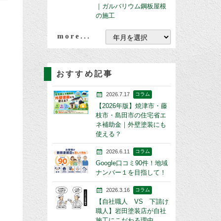
｜ガルバリウム鋼板屋根
の施工
more...
おすすめ記事
2026.7.17
コラム
【2026年版】焼津市・藤
枝市・島田市の住宅省エ
ネ補助金｜外壁塗装にも
使える？
2026.6.11
コラム
Google口コミ90件！地域
ナンバー１を目指して！
2026.3.16
コラム
【自社職人 VS 下請け
職人】岩田塗装店が自社
施工にこだわる理由