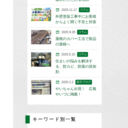
2025.11.17
コラム
外壁塗装工事中にお客様
からよく聞く不安と対策
2025.9.28
コラム
屋根のカバー工法で新品
の屋根へ
2025.5.15
コラム
住まいの悩みを解決す
る、防カビ、防藻の添加
剤
2025.2.2
親方ブログ
やいちゃん出現！ 広報
やいづに掲載！
キーワード別一覧