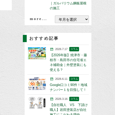
｜ガルバリウム鋼板屋根
の施工
more...
おすすめ記事
2026.7.17
コラム
【2026年版】焼津市・藤
枝市・島田市の住宅省エ
ネ補助金｜外壁塗装にも
使える？
2026.6.11
コラム
Google口コミ90件！地域
ナンバー１を目指して！
2026.3.16
コラム
【自社職人 VS 下請け
職人】岩田塗装店が自社
施工にこだわる理由