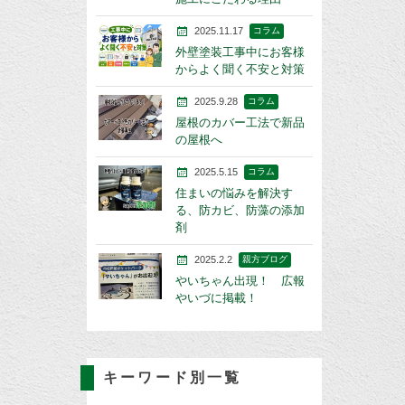
2025.11.17
コラム
外壁塗装工事中にお客様
からよく聞く不安と対策
2025.9.28
コラム
屋根のカバー工法で新品
の屋根へ
2025.5.15
コラム
住まいの悩みを解決す
る、防カビ、防藻の添加
剤
2025.2.2
親方ブログ
やいちゃん出現！ 広報
やいづに掲載！
キーワード別一覧