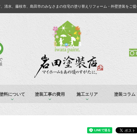
市、清水、藤枝市、島田市のみなさまの
住宅の塗り替えリフォーム・外壁塗装をご提
Eで
談
塗料について
塗装工事の費用
施工エリア
塗装コラム