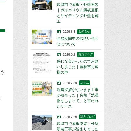
焼津市で屋根・外壁塗装
｜ガルバリウム鋼板屋根
とサイディング外壁を施
工
2026.8.3
お知らせ
お盆期間中のお問い合わ
せについて
2026.8.2
親方ブログ
感じが良かったのでお願
いしました｜藤枝市お客
う
様の声
2026.7.29
コラム
近隣挨拶がないまま工事
が始まった｜突然「洗濯
ろ
物をしまって」と言われ
たケース
2026.7.25
親方ブログ
焼津市で屋根塗装・外壁
塗装工事が始まりました