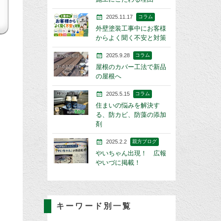
2025.11.17
コラム
外壁塗装工事中にお客様
からよく聞く不安と対策
2025.9.28
コラム
屋根のカバー工法で新品
の屋根へ
2025.5.15
コラム
住まいの悩みを解決す
る、防カビ、防藻の添加
剤
2025.2.2
親方ブログ
やいちゃん出現！ 広報
やいづに掲載！
キーワード別一覧