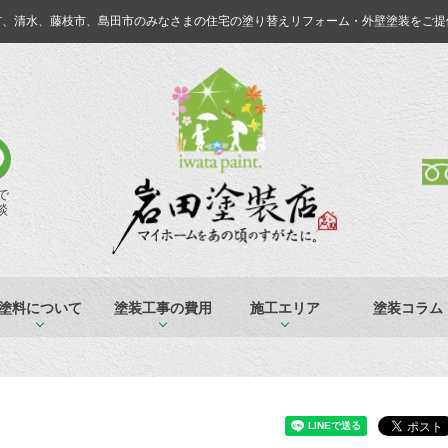
市、清水、藤枝市、島田市のみなさまの
住宅の塗り替えリフォーム・外壁塗装をご提
Eで
談
塗料について
塗装工事の費用
施工エリア
塗装コラム