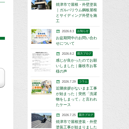
焼津市で屋根・外壁塗装
｜ガルバリウム鋼板屋根
とサイディング外壁を施
工
2026.8.3
お知らせ
お盆期間中のお問い合わ
せについて
2026.8.2
親方ブログ
感じが良かったのでお願
いしました｜藤枝市お客
様の声
2026.7.29
コラム
近隣挨拶がないまま工事
が始まった｜突然「洗濯
物をしまって」と言われ
たケース
2026.7.25
親方ブログ
焼津市で屋根塗装・外壁
塗装工事が始まりました