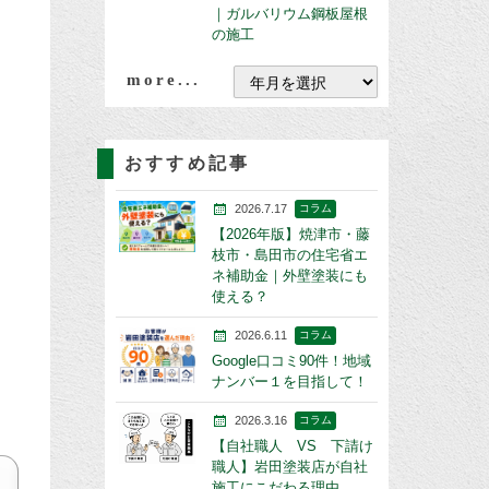
｜ガルバリウム鋼板屋根
の施工
more...
おすすめ記事
2026.7.17
コラム
【2026年版】焼津市・藤
枝市・島田市の住宅省エ
ネ補助金｜外壁塗装にも
使える？
2026.6.11
コラム
Google口コミ90件！地域
ナンバー１を目指して！
2026.3.16
コラム
【自社職人 VS 下請け
職人】岩田塗装店が自社
施工にこだわる理由