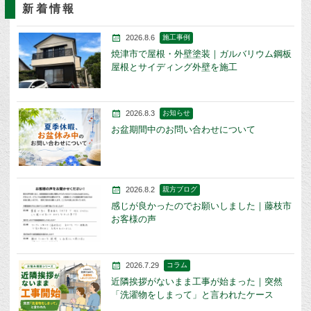
新着情報
2026.8.6
施工事例
焼津市で屋根・外壁塗装｜ガルバリウム鋼板
屋根とサイディング外壁を施工
2026.8.3
お知らせ
お盆期間中のお問い合わせについて
2026.8.2
親方ブログ
感じが良かったのでお願いしました｜藤枝市
お客様の声
2026.7.29
コラム
近隣挨拶がないまま工事が始まった｜突然
「洗濯物をしまって」と言われたケース