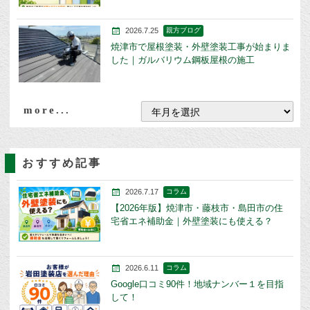
2026.7.25
親方ブログ
焼津市で屋根塗装・外壁塗装工事が始まりま
した｜ガルバリウム鋼板屋根の施工
more...
おすすめ記事
2026.7.17
コラム
【2026年版】焼津市・藤枝市・島田市の住
宅省エネ補助金｜外壁塗装にも使える？
2026.6.11
コラム
Google口コミ90件！地域ナンバー１を目指
して！