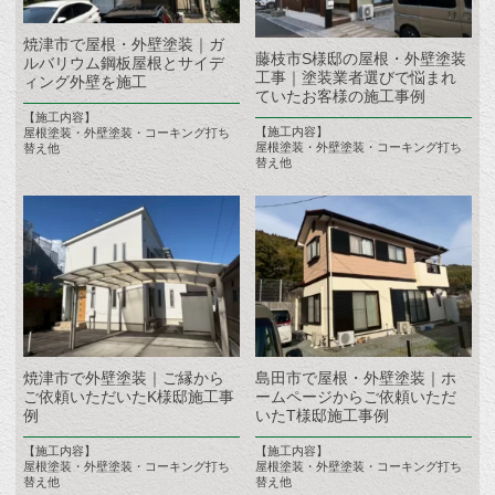
焼津市で屋根・外壁塗装｜ガ
藤枝市S様邸の屋根・外壁塗装
ルバリウム鋼板屋根とサイデ
工事｜塗装業者選びで悩まれ
ィング外壁を施工
ていたお客様の施工事例
【施工内容】
【施工内容】
屋根塗装・外壁塗装・コーキング打ち
屋根塗装・外壁塗装・コーキング打ち
替え他
替え他
焼津市で外壁塗装｜ご縁から
島田市で屋根・外壁塗装｜ホ
ご依頼いただいたK様邸施工事
ームページからご依頼いただ
例
いたT様邸施工事例
【施工内容】
【施工内容】
屋根塗装・外壁塗装・コーキング打ち
屋根塗装・外壁塗装・コーキング打ち
替え他
替え他