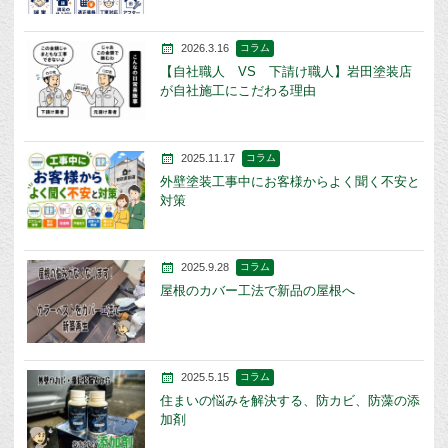
2026.3.16
コラム
【自社職人 VS 下請け職人】岩田塗装店
が自社施工にこだわる理由
2025.11.17
コラム
外壁塗装工事中にお客様からよく聞く不安と
対策
2025.9.28
コラム
屋根のカバー工法で新品の屋根へ
2025.5.15
コラム
住まいの悩みを解決する、防カビ、防藻の添
加剤