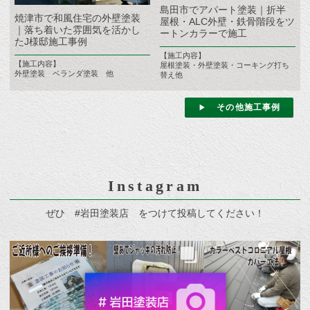
島田市でアパート塗装｜折半
焼津市で和風住宅の外壁塗装
屋根・ALC外壁・鉄骨階段をツ
｜落ち着いた雰囲気を活かし
ートンカラーで施工
たJ様邸施工事例
【施工内容】
【施工内容】
屋根塗装・外壁塗装・コーキング打ち
外壁塗装 ベランダ塗装 他
替え他
その他施工事例
Instagram
ぜひ #岩田塗装店 をつけて投稿してください！