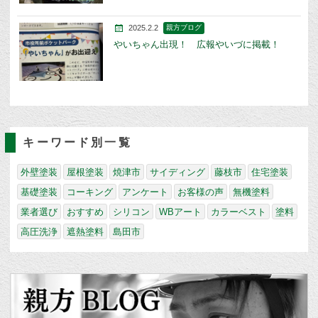
2025.2.2
親方ブログ
やいちゃん出現！ 広報やいづに掲載！
キーワード別一覧
外壁塗装
屋根塗装
焼津市
サイディング
藤枝市
住宅塗装
基礎塗装
コーキング
アンケート
お客様の声
無機塗料
業者選び
おすすめ
シリコン
WBアート
カラーベスト
塗料
高圧洗浄
遮熱塗料
島田市