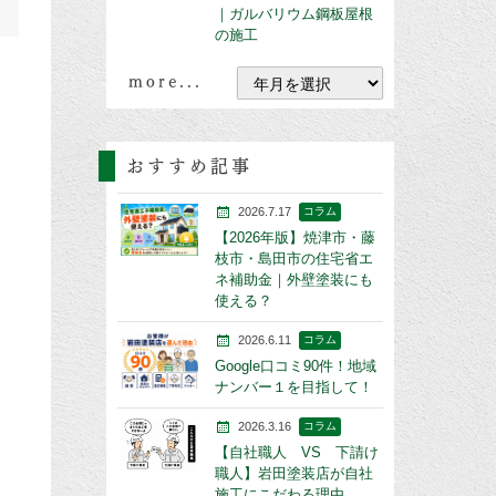
｜ガルバリウム鋼板屋根
の施工
more...
おすすめ記事
2026.7.17
コラム
【2026年版】焼津市・藤
枝市・島田市の住宅省エ
ネ補助金｜外壁塗装にも
使える？
2026.6.11
コラム
Google口コミ90件！地域
ナンバー１を目指して！
2026.3.16
コラム
【自社職人 VS 下請け
職人】岩田塗装店が自社
施工にこだわる理由