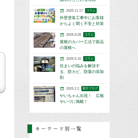
2025.11.17
コラム
外壁塗装工事中にお客様
からよく聞く不安と対策
2025.9.28
コラム
屋根のカバー工法で新品
の屋根へ
2025.5.15
コラム
住まいの悩みを解決す
る、防カビ、防藻の添加
剤
2025.2.2
親方ブログ
やいちゃん出現！ 広報
やいづに掲載！
キーワード別一覧