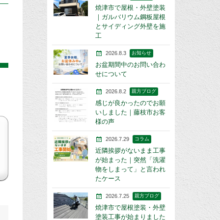
焼津市で屋根・外壁塗装
｜ガルバリウム鋼板屋根
とサイディング外壁を施
工
2026.8.3
お知らせ
お盆期間中のお問い合わ
せについて
2026.8.2
親方ブログ
感じが良かったのでお願
いしました｜藤枝市お客
様の声
2026.7.29
コラム
近隣挨拶がないまま工事
が始まった｜突然「洗濯
物をしまって」と言われ
たケース
2026.7.25
親方ブログ
焼津市で屋根塗装・外壁
塗装工事が始まりました