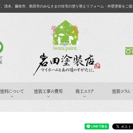
市、清水、藤枝市、島田市のみなさまの
住宅の塗り替えリフォーム・外壁塗装をご提
Eで
談
塗料について
塗装工事の費用
施工エリア
塗装コラム