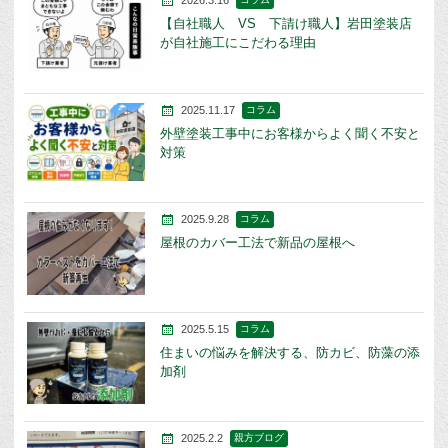
【自社職人 VS 下請け職人】岩田塗装店
が自社施工にこだわる理由
2025.11.17
コラム
外壁塗装工事中にお客様からよく聞く不安と
対策
2025.9.28
コラム
屋根のカバー工法で新品の屋根へ
2025.5.15
コラム
住まいの悩みを解決する、防カビ、防藻の添
加剤
2025.2.2
親方ブログ