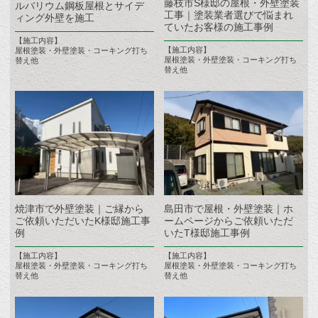
藤枝市S様邸の屋根・外壁塗装
ルバリウム鋼板屋根とサイデ
工事｜塗装業者選びで悩まれ
ィング外壁を施工
ていたお客様の施工事例
【施工内容】
【施工内容】
屋根塗装・外壁塗装・コーキング打ち
屋根塗装・外壁塗装・コーキング打ち
替え他
替え他
焼津市で外壁塗装｜ご縁から
島田市で屋根・外壁塗装｜ホ
ご依頼いただいたK様邸施工事
ームページからご依頼いただ
例
いたT様邸施工事例
【施工内容】
【施工内容】
屋根塗装・外壁塗装・コーキング打ち
屋根塗装・外壁塗装・コーキング打ち
替え他
替え他