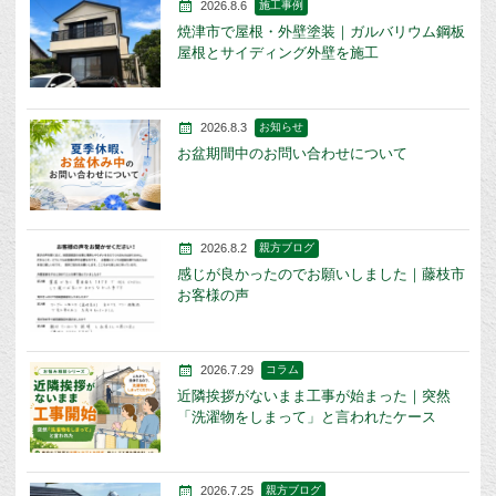
2026.8.6
施工事例
焼津市で屋根・外壁塗装｜ガルバリウム鋼板
屋根とサイディング外壁を施工
2026.8.3
お知らせ
お盆期間中のお問い合わせについて
2026.8.2
親方ブログ
感じが良かったのでお願いしました｜藤枝市
お客様の声
2026.7.29
コラム
近隣挨拶がないまま工事が始まった｜突然
「洗濯物をしまって」と言われたケース
2026.7.25
親方ブログ