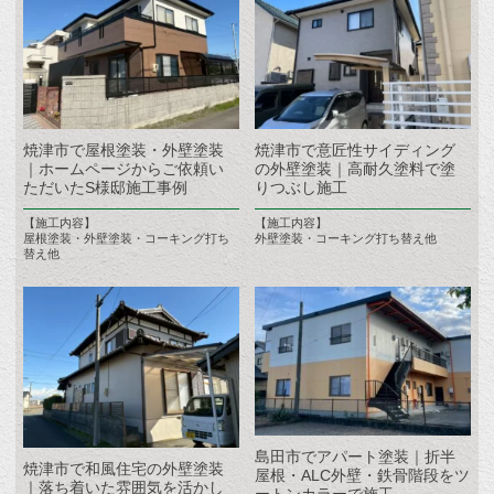
焼津市で屋根塗装・外壁塗装
焼津市で意匠性サイディング
｜ホームページからご依頼い
の外壁塗装｜高耐久塗料で塗
ただいたS様邸施工事例
りつぶし施工
【施工内容】
【施工内容】
屋根塗装・外壁塗装・コーキング打ち
外壁塗装・コーキング打ち替え他
替え他
島田市でアパート塗装｜折半
焼津市で和風住宅の外壁塗装
屋根・ALC外壁・鉄骨階段をツ
｜落ち着いた雰囲気を活かし