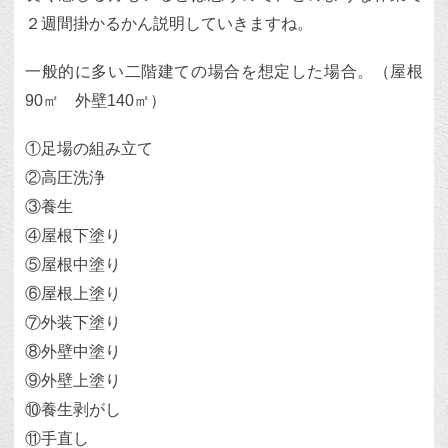
２週間掛かるかん説明していきますね。
一般的に多い二階建ての場合を想定した場合。（屋根
90㎡ 外壁140㎡）
①足場の組み立て
②高圧洗浄
③養生
④屋根下塗り
⑤屋根中塗り
⑥屋根上塗り
⑦外装下塗り
⑧外壁中塗り
⑨外壁上塗り
⑩養生剥がし
⑪手直し