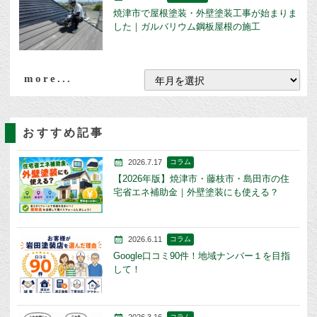
焼津市で屋根塗装・外壁塗装工事が始まりま
した｜ガルバリウム鋼板屋根の施工
more...
おすすめ記事
2026.7.17
コラム
【2026年版】焼津市・藤枝市・島田市の住
宅省エネ補助金｜外壁塗装にも使える？
2026.6.11
コラム
Google口コミ90件！地域ナンバー１を目指
して！
2026.3.16
コラム