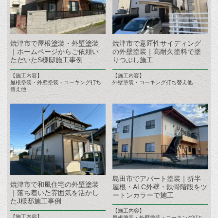
焼津市で屋根塗装・外壁塗装
焼津市で意匠性サイディング
｜ホームページからご依頼い
の外壁塗装｜高耐久塗料で塗
ただいたS様邸施工事例
りつぶし施工
【施工内容】
【施工内容】
屋根塗装・外壁塗装・コーキング打ち
外壁塗装・コーキング打ち替え他
替え他
島田市でアパート塗装｜折半
焼津市で和風住宅の外壁塗装
屋根・ALC外壁・鉄骨階段をツ
｜落ち着いた雰囲気を活かし
ートンカラーで施工
たJ様邸施工事例
【施工内容】
【施工内容】
屋根塗装・外壁塗装・コーキング打ち