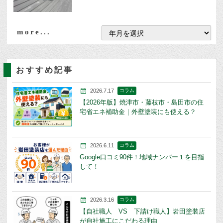
more...
おすすめ記事
2026.7.17
コラム
【2026年版】焼津市・藤枝市・島田市の住
宅省エネ補助金｜外壁塗装にも使える？
2026.6.11
コラム
Google口コミ90件！地域ナンバー１を目指
して！
2026.3.16
コラム
【自社職人 VS 下請け職人】岩田塗装店
が自社施工にこだわる理由