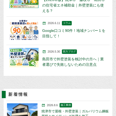
の住宅省エネ補助金｜外壁塗装にも使
える？
2026.6.11
コラム
Google口コミ90件！地域ナンバー１を
目指して！
2026.5.30
親方ブログ
島田市で外壁塗装を検討中の方へ｜業
者選びで失敗しないための注意点
新着情報
2026.8.6
施工事例
焼津市で屋根・外壁塗装｜ガルバリウム鋼板