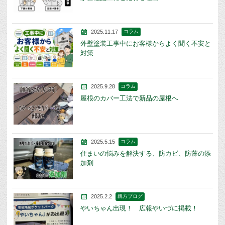
2025.11.17
コラム
外壁塗装工事中にお客様からよく聞く不安と
対策
2025.9.28
コラム
屋根のカバー工法で新品の屋根へ
2025.5.15
コラム
住まいの悩みを解決する、防カビ、防藻の添
加剤
2025.2.2
親方ブログ
やいちゃん出現！ 広報やいづに掲載！