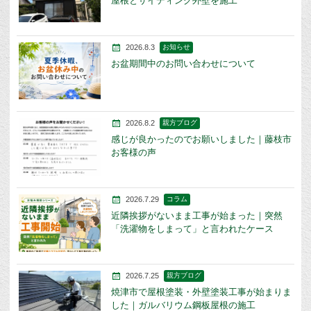
屋根とサイディング外壁を施工
2026.8.3
お知らせ
お盆期間中のお問い合わせについて
2026.8.2
親方ブログ
感じが良かったのでお願いしました｜藤枝市
お客様の声
2026.7.29
コラム
近隣挨拶がないまま工事が始まった｜突然
「洗濯物をしまって」と言われたケース
2026.7.25
親方ブログ
焼津市で屋根塗装・外壁塗装工事が始まりま
した｜ガルバリウム鋼板屋根の施工