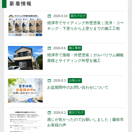
新着情報
2026.8.10
親方ブログ
焼津市でサイディング外壁塗装｜洗浄・コー
キング・下塗りから上塗りまでの施工工程
2026.8.6
施工事例
焼津市で屋根・外壁塗装｜ガルバリウム鋼板
屋根とサイディング外壁を施工
2026.8.3
お知らせ
お盆期間中のお問い合わせについて
2026.8.2
親方ブログ
感じが良かったのでお願いしました｜藤枝市
お客様の声