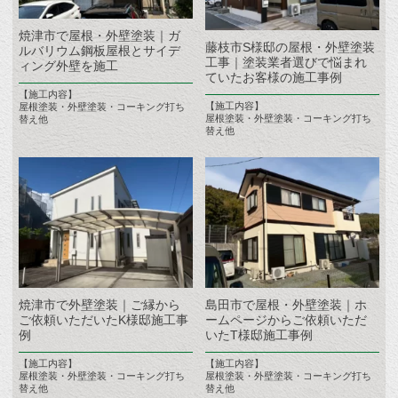
焼津市で屋根・外壁塗装｜ガ
藤枝市S様邸の屋根・外壁塗装
ルバリウム鋼板屋根とサイデ
工事｜塗装業者選びで悩まれ
ィング外壁を施工
ていたお客様の施工事例
【施工内容】
【施工内容】
屋根塗装・外壁塗装・コーキング打ち
屋根塗装・外壁塗装・コーキング打ち
替え他
替え他
焼津市で外壁塗装｜ご縁から
島田市で屋根・外壁塗装｜ホ
ご依頼いただいたK様邸施工事
ームページからご依頼いただ
例
いたT様邸施工事例
【施工内容】
【施工内容】
屋根塗装・外壁塗装・コーキング打ち
屋根塗装・外壁塗装・コーキング打ち
替え他
替え他