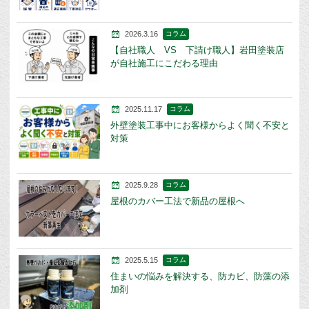
2026.3.16
コラム
【自社職人 VS 下請け職人】岩田塗装店
が自社施工にこだわる理由
2025.11.17
コラム
外壁塗装工事中にお客様からよく聞く不安と
対策
2025.9.28
コラム
屋根のカバー工法で新品の屋根へ
2025.5.15
コラム
住まいの悩みを解決する、防カビ、防藻の添
加剤