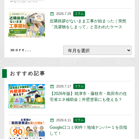
2026.7.29
コラム
近隣挨拶がないまま工事が始まった｜突然
「洗濯物をしまって」と言われたケース
more...
おすすめ記事
2026.7.17
コラム
【2026年版】焼津市・藤枝市・島田市の住
宅省エネ補助金｜外壁塗装にも使える？
2026.6.11
コラム
Google口コミ90件！地域ナンバー１を目指
して！