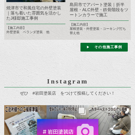
島田市でアパート塗装｜折半
焼津市で和風住宅の外壁塗装
屋根・ALC外壁・鉄骨階段をツ
｜落ち着いた雰囲気を活かし
ートンカラーで施工
たJ様邸施工事例
【施工内容】
【施工内容】
屋根塗装・外壁塗装・コーキング打ち
外壁塗装 ベランダ塗装 他
替え他
その他施工事例
Instagram
ぜひ #岩田塗装店 をつけて投稿してください！