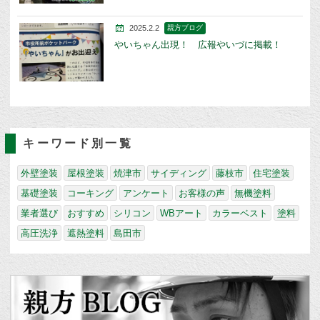
2025.2.2
親方ブログ
やいちゃん出現！ 広報やいづに掲載！
キーワード別一覧
外壁塗装
屋根塗装
焼津市
サイディング
藤枝市
住宅塗装
基礎塗装
コーキング
アンケート
お客様の声
無機塗料
業者選び
おすすめ
シリコン
WBアート
カラーベスト
塗料
高圧洗浄
遮熱塗料
島田市