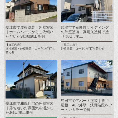
焼津市で屋根塗装・外壁塗装
焼津市で意匠性サイディング
｜ホームページからご依頼い
の外壁塗装｜高耐久塗料で塗
ただいたS様邸施工事例
りつぶし施工
【施工内容】
【施工内容】
屋根塗装・外壁塗装・コーキング打ち
外壁塗装・コーキング打ち替え他
替え他
島田市でアパート塗装｜折半
焼津市で和風住宅の外壁塗装
屋根・ALC外壁・鉄骨階段をツ
｜落ち着いた雰囲気を活かし
ートンカラーで施工
たJ様邸施工事例