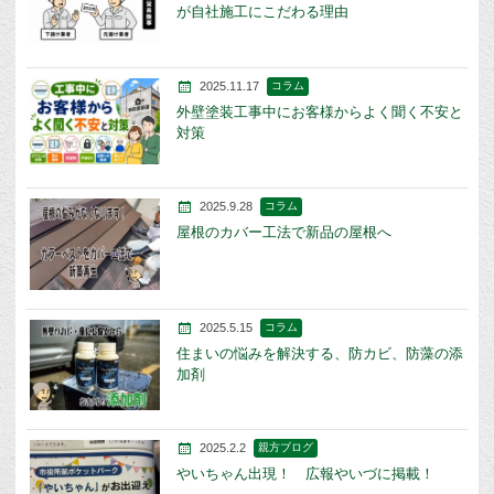
が自社施工にこだわる理由
2025.11.17
コラム
外壁塗装工事中にお客様からよく聞く不安と
対策
2025.9.28
コラム
屋根のカバー工法で新品の屋根へ
2025.5.15
コラム
住まいの悩みを解決する、防カビ、防藻の添
加剤
2025.2.2
親方ブログ
やいちゃん出現！ 広報やいづに掲載！