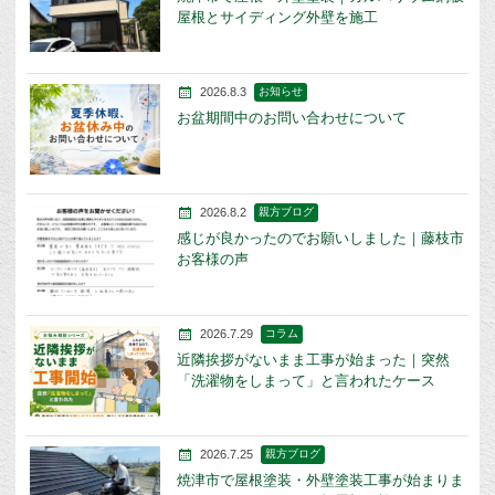
屋根とサイディング外壁を施工
2026.8.3
お知らせ
お盆期間中のお問い合わせについて
2026.8.2
親方ブログ
感じが良かったのでお願いしました｜藤枝市
お客様の声
2026.7.29
コラム
近隣挨拶がないまま工事が始まった｜突然
「洗濯物をしまって」と言われたケース
2026.7.25
親方ブログ
焼津市で屋根塗装・外壁塗装工事が始まりま