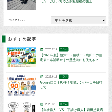
した｜ガルバリウム鋼板屋根の施工
more...
おすすめ記事
2026.7.17
コラム
【2026年版】焼津市・藤枝市・島田市の住
宅省エネ補助金｜外壁塗装にも使える？
2026.6.11
コラム
Google口コミ90件！地域ナンバー１を目指
して！
2026.3.16
コラム
【自社職人 VS 下請け職人】岩田塗装店