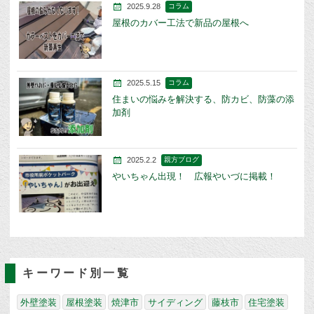
2025.9.28
コラム
屋根のカバー工法で新品の屋根へ
2025.5.15
コラム
住まいの悩みを解決する、防カビ、防藻の添
加剤
2025.2.2
親方ブログ
やいちゃん出現！ 広報やいづに掲載！
キーワード別一覧
外壁塗装
屋根塗装
焼津市
サイディング
藤枝市
住宅塗装