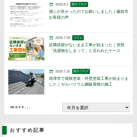
2026.8.2
親方ブログ
感じが良かったのでお願いしました｜藤枝市
お客様の声
2026.7.29
コラム
近隣挨拶がないまま工事が始まった｜突然
「洗濯物をしまって」と言われたケース
2026.7.25
親方ブログ
焼津市で屋根塗装・外壁塗装工事が始まりま
した｜ガルバリウム鋼板屋根の施工
more...
おすすめ記事