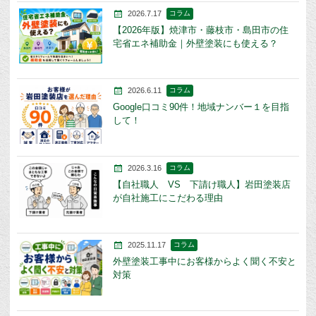
2026.7.17
コラム
【2026年版】焼津市・藤枝市・島田市の住
宅省エネ補助金｜外壁塗装にも使える？
2026.6.11
コラム
Google口コミ90件！地域ナンバー１を目指
して！
2026.3.16
コラム
【自社職人 VS 下請け職人】岩田塗装店
が自社施工にこだわる理由
2025.11.17
コラム
外壁塗装工事中にお客様からよく聞く不安と
対策