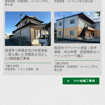
屋根塗装・外壁塗装・コーキング打ち
外壁塗装・コーキング打ち替え他
替え他
島田市でアパート塗装｜折半
焼津市で和風住宅の外壁塗装
屋根・ALC外壁・鉄骨階段をツ
｜落ち着いた雰囲気を活かし
ートンカラーで施工
たJ様邸施工事例
【施工内容】
【施工内容】
屋根塗装・外壁塗装・コーキング打ち
外壁塗装 ベランダ塗装 他
替え他
その他施工事例