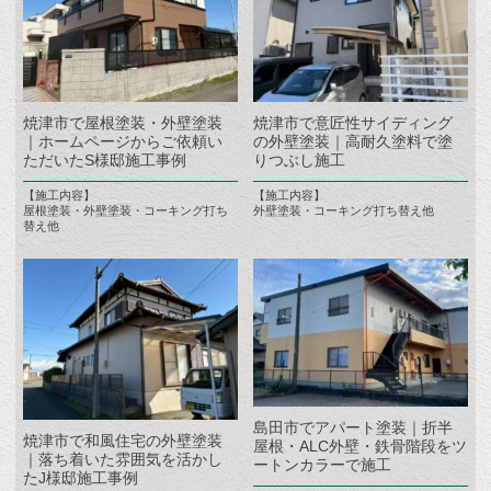
焼津市で屋根塗装・外壁塗装
焼津市で意匠性サイディング
｜ホームページからご依頼い
の外壁塗装｜高耐久塗料で塗
ただいたS様邸施工事例
りつぶし施工
【施工内容】
【施工内容】
屋根塗装・外壁塗装・コーキング打ち
外壁塗装・コーキング打ち替え他
替え他
島田市でアパート塗装｜折半
焼津市で和風住宅の外壁塗装
屋根・ALC外壁・鉄骨階段をツ
｜落ち着いた雰囲気を活かし
ートンカラーで施工
たJ様邸施工事例