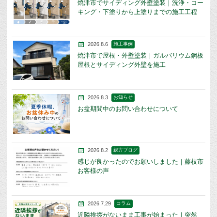
焼津市でサイディング外壁塗装｜洗浄・コー
キング・下塗りから上塗りまでの施工工程
2026.8.6
施工事例
焼津市で屋根・外壁塗装｜ガルバリウム鋼板
屋根とサイディング外壁を施工
2026.8.3
お知らせ
お盆期間中のお問い合わせについて
2026.8.2
親方ブログ
感じが良かったのでお願いしました｜藤枝市
お客様の声
2026.7.29
コラム
近隣挨拶がないまま工事が始まった｜突然