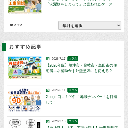
「洗濯物をしまって」と言われたケース
more...
おすすめ記事
2026.7.17
コラム
【2026年版】焼津市・藤枝市・島田市の住
宅省エネ補助金｜外壁塗装にも使える？
2026.6.11
コラム
Google口コミ90件！地域ナンバー１を目指
して！
2026.3.16
コラム
【自社職人 VS 下請け職人】岩田塗装店