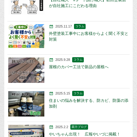
が自社施工にこだわる理由
2025.11.17
コラム
外壁塗装工事中にお客様からよく聞く不安と
対策
2025.9.28
コラム
屋根のカバー工法で新品の屋根へ
2025.5.15
コラム
住まいの悩みを解決する、防カビ、防藻の添
加剤
2025.2.2
親方ブログ
やいちゃん出現！ 広報やいづに掲載！