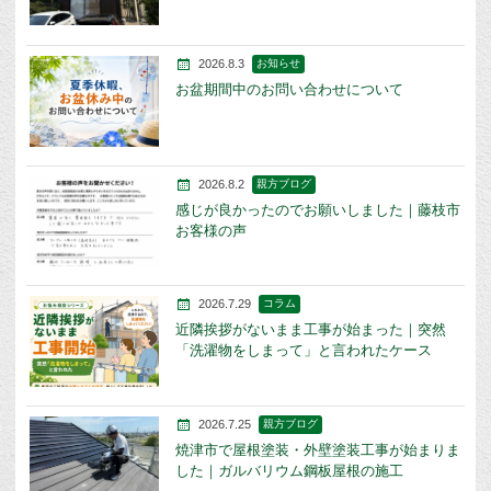
2026.8.3
お知らせ
お盆期間中のお問い合わせについて
2026.8.2
親方ブログ
感じが良かったのでお願いしました｜藤枝市
お客様の声
2026.7.29
コラム
近隣挨拶がないまま工事が始まった｜突然
「洗濯物をしまって」と言われたケース
2026.7.25
親方ブログ
焼津市で屋根塗装・外壁塗装工事が始まりま
した｜ガルバリウム鋼板屋根の施工