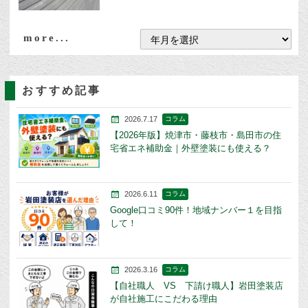
more...
おすすめ記事
2026.7.17
コラム
【2026年版】焼津市・藤枝市・島田市の住
宅省エネ補助金｜外壁塗装にも使える？
2026.6.11
コラム
Google口コミ90件！地域ナンバー１を目指
して！
2026.3.16
コラム
【自社職人 VS 下請け職人】岩田塗装店
が自社施工にこだわる理由