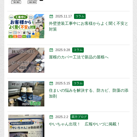
2025.11.17
コラム
外壁塗装工事中にお客様からよく聞く不安と
対策
2025.9.28
コラム
屋根のカバー工法で新品の屋根へ
2025.5.15
コラム
住まいの悩みを解決する、防カビ、防藻の添
加剤
2025.2.2
親方ブログ
やいちゃん出現！ 広報やいづに掲載！