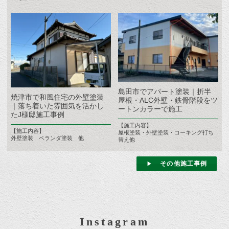
島田市でアパート塗装｜折半
焼津市で和風住宅の外壁塗装
屋根・ALC外壁・鉄骨階段をツ
｜落ち着いた雰囲気を活かし
ートンカラーで施工
たJ様邸施工事例
【施工内容】
【施工内容】
屋根塗装・外壁塗装・コーキング打ち
外壁塗装 ベランダ塗装 他
替え他
その他施工事例
Instagram