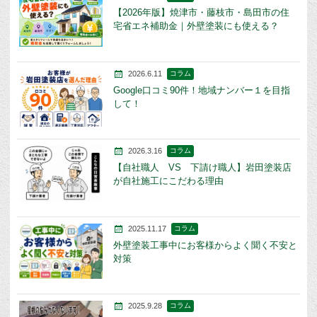
【2026年版】焼津市・藤枝市・島田市の住
宅省エネ補助金｜外壁塗装にも使える？
2026.6.11
コラム
Google口コミ90件！地域ナンバー１を目指
して！
2026.3.16
コラム
【自社職人 VS 下請け職人】岩田塗装店
が自社施工にこだわる理由
2025.11.17
コラム
外壁塗装工事中にお客様からよく聞く不安と
対策
2025.9.28
コラム