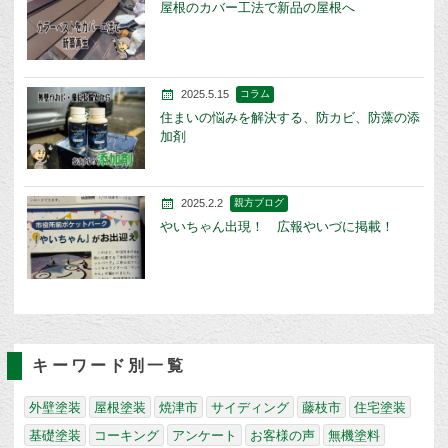
屋根のカバー工法で新品の屋根へ
2025.5.15
コラム
住まいの悩みを解決する、防カビ、防藻の添
加剤
2025.2.2
親方ブログ
やいちゃん出現！ 広報やいづに掲載！
キーワード別一覧
外壁塗装
屋根塗装
焼津市
サイディング
藤枝市
住宅塗装
基礎塗装
コーキング
アンケート
お客様の声
無機塗料