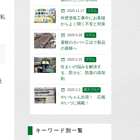
2025.11.17
コラム
、私
外壁塗装工事中にお客様
からよく聞く不安と対策
2025.9.28
コラム
屋根のカバー工法で新品
の屋根へ
2025.5.15
コラム
住まいの悩みを解決す
る、防カビ、防藻の添加
剤
社
2025.2.2
親方ブログ
やいちゃん出現！ 広報
やいづに掲載！
キーワード別一覧