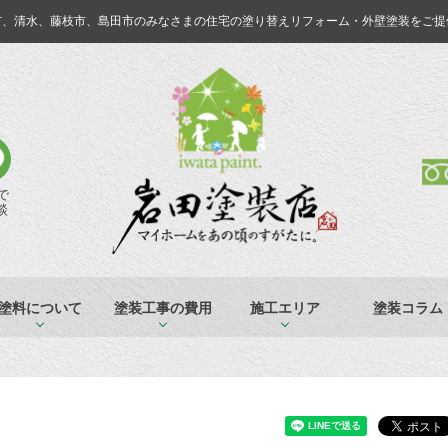
市、清水、藤枝市、島田市のみなさまの
住宅の塗り替えリフォーム・外壁塗装をご提
Eで
談
塗料について
塗装工事の費用
施工エリア
塗装コラム