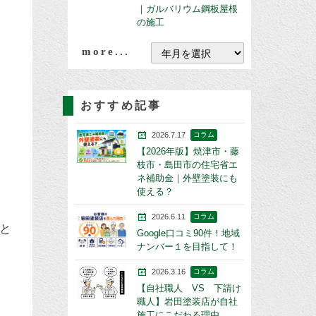
｜ガルバリウム鋼板屋根
の施工
more...
おすすめ記事
2026.7.17
コラム
【2026年版】焼津市・藤
枝市・島田市の住宅省エ
ネ補助金｜外壁塗装にも
使える？
2026.6.11
コラム
と
Google口コミ90件！地域
ナンバー１を目指して！
2026.3.16
コラム
【自社職人 VS 下請け
職人】岩田塗装店が自社
施工にこだわる理由