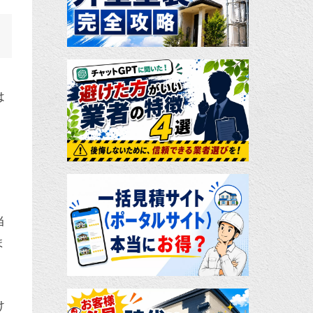
は
当
ま
け