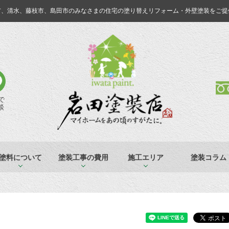
市、清水、藤枝市、島田市のみなさまの
住宅の塗り替えリフォーム・外壁塗装をご提
Eで
談
塗料について
塗装工事の費用
施工エリア
塗装コラム