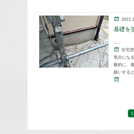
2021.
基礎を
住宅塗
気分にな
般的に、
願いする
1