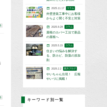
2025.11.17
コラム
外壁塗装工事中にお客様
からよく聞く不安と対策
料
2025.9.28
コラム
屋根のカバー工法で新品
の屋根へ
2025.5.15
コラム
住まいの悩みを解決す
る、防カビ、防藻の添加
剤
装
2025.2.2
親方ブログ
やいちゃん出現！ 広報
やいづに掲載！
料
キーワード別一覧