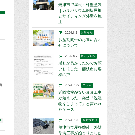
焼津市で屋根・外壁塗装
｜ガルバリウム鋼板屋根
とサイディング外壁を施
工
2026.8.3
お知らせ
お盆期間中のお問い合わ
せについて
2026.8.2
親方ブログ
感じが良かったのでお願
いしました｜藤枝市お客
様の声
場
2026.7.29
コラム
目
近隣挨拶がないまま工事
が始まった｜突然「洗濯
物をしまって」と言われ
たケース
2026.7.25
親方ブログ
料
焼津市で屋根塗装・外壁
塗装工事が始まりました