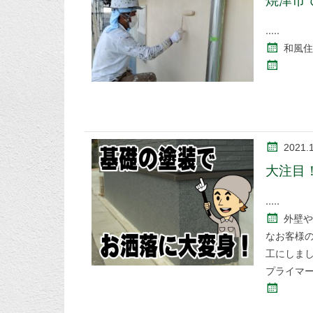
焼津市
和風
2021.
大注目
外壁や
なお客様
工にしま
プライマ