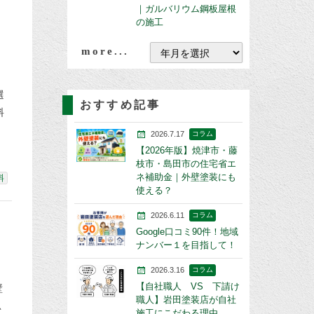
｜ガルバリウム鋼板屋根
の施工
more...
選
おすすめ記事
料
2026.7.17
コラム
【2026年版】焼津市・藤
枝市・島田市の住宅省エ
ネ補助金｜外壁塗装にも
料
使える？
2026.6.11
コラム
Google口コミ90件！地域
ナンバー１を目指して！
2026.3.16
コラム
【自社職人 VS 下請け
壁
職人】岩田塗装店が自社
思
施工にこだわる理由