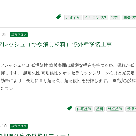
おすすめ
シリコン塗料
塗料
無機塗
3.28
親方ブログ
フレッシュ（つや消し塗料）で外壁塗装工事
フレッシュとは 低汚染性 塗膜表面は緻密な構造を持つため、優れた低
揮します。 超耐久性 高耐候性を示すセラミックシリコン樹脂と光安定
乗効果により、長期に亘り超耐久、超耐候性を発揮します。 ※光安定剤
したラジ
住宅塗装
塗料
外壁塗装
焼津
5.10
親方ブログ