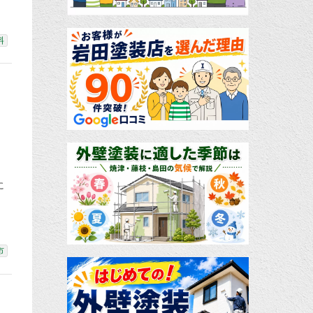
料
に
市