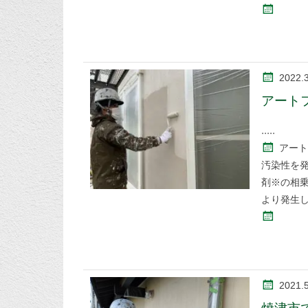
2022.
アート
アート
汚染性を発
剤※の相
より発生
2021.