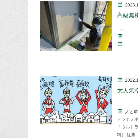
2023.
高級無
2022.
大人気
人と環
トラナノ
「ウルトラ
料） 従来