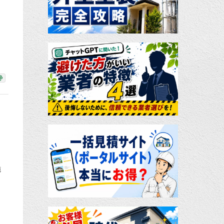
浄
施
、