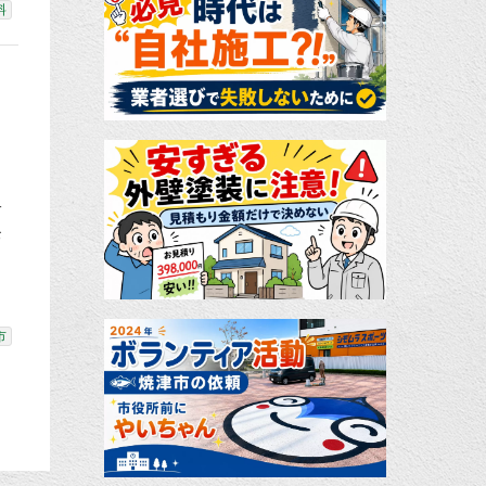
料
一
お
市