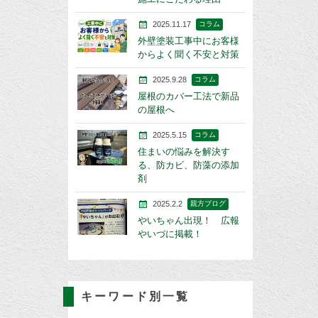
2025.11.17
コラム
外壁塗装工事中にお客様
からよく聞く不安と対策
2025.9.28
コラム
屋根のカバー工法で新品
の屋根へ
2025.5.15
コラム
住まいの悩みを解決す
る、防カビ、防藻の添加
剤
2025.2.2
親方ブログ
やいちゃん出現！ 広報
やいづに掲載！
キーワード別一覧