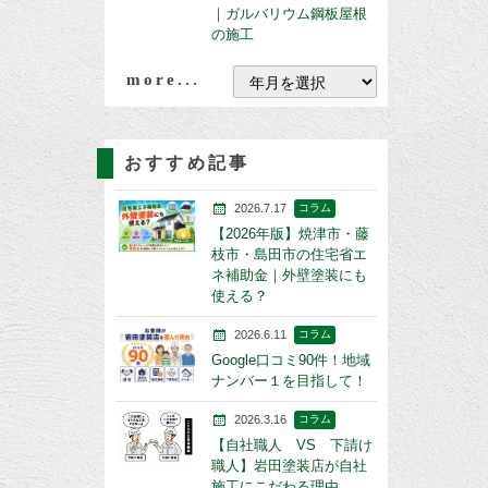
｜ガルバリウム鋼板屋根
の施工
more...
おすすめ記事
2026.7.17
コラム
【2026年版】焼津市・藤
枝市・島田市の住宅省エ
ネ補助金｜外壁塗装にも
使える？
2026.6.11
コラム
Google口コミ90件！地域
ナンバー１を目指して！
2026.3.16
コラム
【自社職人 VS 下請け
職人】岩田塗装店が自社
施工にこだわる理由