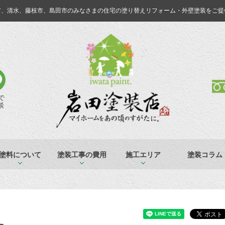
市、清水、藤枝市、島田市のみなさまの
住宅の塗り替えリフォーム・外壁塗装をご提
Eで
談
塗料について
塗装工事の費用
施工エリア
塗装コラム