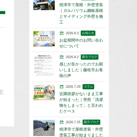
焼津市で屋根・外壁塗装
｜ガルバリウム鋼板屋根
とサイディング外壁を施
工
2026.8.3
お知らせ
お盆期間中のお問い合わ
せについて
2026.8.2
親方ブログ
感じが良かったのでお願
いしました｜藤枝市お客
様の声
2026.7.29
コラム
ビ
近隣挨拶がないまま工事
が始まった｜突然「洗濯
物をしまって」と言われ
たケース
2026.7.25
親方ブログ
焼津市で屋根塗装・外壁
塗装工事が始まりました